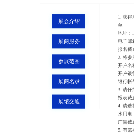
1. 
展会介绍
至：
地址：上
展商服务
电子邮箱：y
报名截止
2. 将
参展范围
开户名
开户银
展商名录
银行帐号：
3. 
报表截止
展馆交通
4. 
水用电
广告截止
5. 