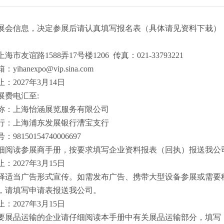
获得展会信息，决定参展后请认真填写报名表（具体请见资料下栽
海市友谊路1588弄17号楼1206 传真：021-33793221
ihanexpo@vip.sina.com
：2027年3月14日
参展费电汇至:
称：上海怡涵展览服务有限公司
行：上海浦东发展银行漕宝支行
98150154740006697
请仔细阅读参展商手册，按要求填写企业资料报表（回执）报送我公
：2027年3月15日
请选择适当广告形式宣传。如需发布广告、携带大型设备参展或需
，请填写申请表报送我公司。
：2027年3月15日
有需要展品运输的企业请仔细阅读本手册中有关展品运输部分，填